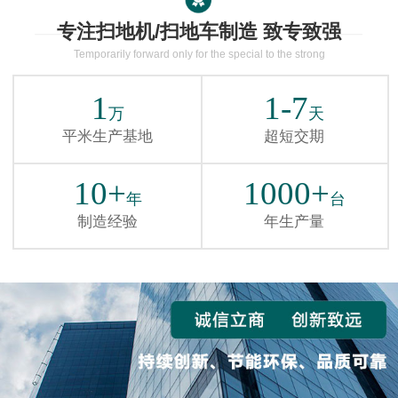
专注扫地机/扫地车制造 致专致强
Temporarily forward only for the special to the strong
1
1-7
万
天
平米生产基地
超短交期
10+
1000+
年
台
制造经验
年生产量