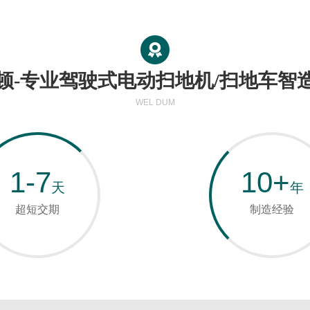
顿-专业驾驶式电动扫地机/扫地车智
WEL DUM
1-7
10+
天
年
超短交期
制造经验