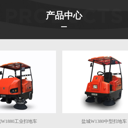
产品中心
W1880工业扫地车
盐城W1380中型扫地车