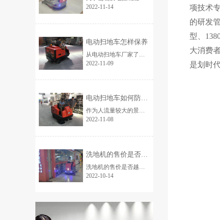
项技术
2022-11-14
的研发管
型、13
电动扫地车怎样保养
大消费者
从电动扫地车厂家了解到,很多驾驶员因为不了解行驶中应该注意的问题，到时对电动扫地车有损坏，那么电动扫地车怎样保养？如何省时省力？...
2022-11-09
是划时
电动扫地车如何防止清扫时灰尘飞扬
作为人流量较大的景点拥有繁重的清理工作，由于人流量相对较大、流动性较强，不少人存在随手乱丢垃圾的陋习，因此扫得既费力又费时。...
2022-11-08
洗地机的售价是否越贵越好？
洗地机的售价是否越贵越好？ 这是不少顾客朋友比较关注的一个问题，在传统的观念中，贵物即是良品，但引发思考，贵得物有所值吗？...
2022-10-14