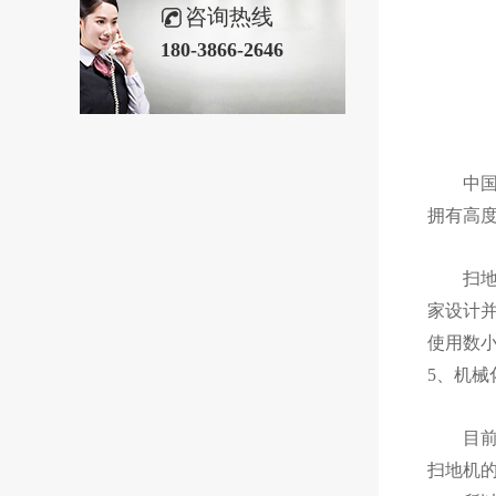
咨询热线
180-3866-2646
中国已
拥有高
扫地机
家设计
使用数
5、机
目前扫
扫地机