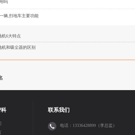
用吗
一辆,扫地车主要功能
地机6大特点
地机和吸尘器的区别
名
智科
联系我们
们
电话：13336428899（李总监）
言