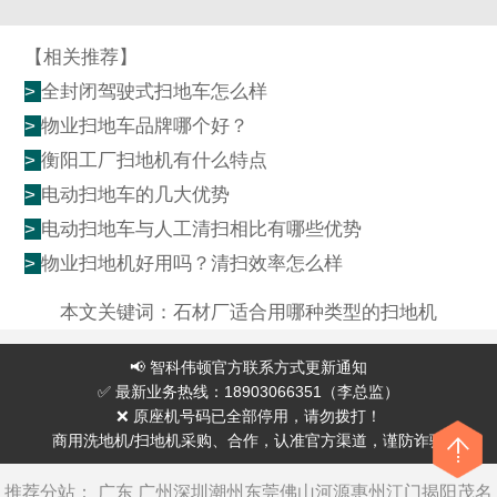
【相关推荐】
>
全封闭驾驶式扫地车怎么样
>
物业扫地车品牌哪个好？
>
衡阳工厂扫地机有什么特点
>
电动扫地车的几大优势
>
电动扫地车与人工清扫相比有哪些优势
>
物业扫地机好用吗？清扫效率怎么样
本文关键词：
石材厂适合用哪种类型的扫地机
📢 智科伟顿官方联系方式更新通知
✅ 最新业务热线：18903066351（李总监）
❌ 原座机号码已全部停用，请勿拨打！
商用洗地机/扫地机采购、合作，认准官方渠道，谨防诈骗
推荐分站：
广东
广州
深圳
潮州
东莞
佛山
河源
惠州
江门
揭阳
茂名