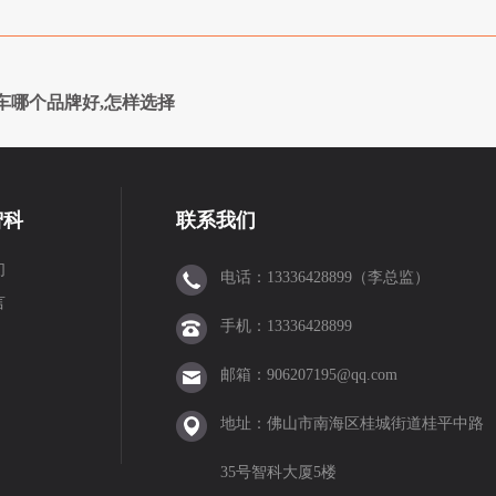
车哪个品牌好,怎样选择
智科
联系我们
们
电话：13336428899（李总监）
言
手机：13336428899
邮箱：906207195@qq.com
地址：佛山市南海区桂城街道桂平中路
35号智科大厦5楼