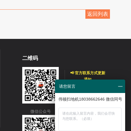
返回列表
二维码
📢 官方联系方式更新
通知
请您留言
最新业务热线：
13336428899（李总
伟顿扫地机18038662646 微信同号
监）
❌ 原座机号码已全部
微信公众号
停用，请勿拨打！
商用洗地机/扫地机采
购、合作，认准官方渠